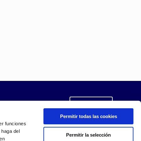
 Piscinas
 piscinas, tanto cubiertas como a la
 más interesantes aplicaciones de la
e instalaciones se utilizan para
nergía solar, satisfaciendo multitud
agua caliente para uso doméstico o
n o, incluso, para climatizar una
3
Contacto
Permitir todas las cookies
er funciones
 haga del
Permitir la selección
den