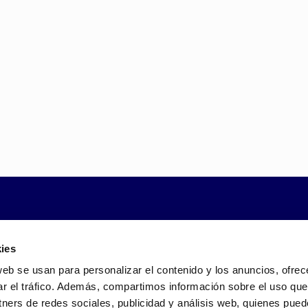
n
Climatización de
 radiante son
El caldeo del agua de las
diante colectores
intemperie, es una de las
aja temperatura de
energía solar. Este tipo d
calentar el agua con la e
de necesidades: obtener 
industrial, dar calefacció
piscina.
ontacto y te informaremos
Llámanos al 980 161 85
ies
web se usan para personalizar el contenido y los anuncios, ofrec
ar el tráfico. Además, compartimos información sobre el uso que
tners de redes sociales, publicidad y análisis web, quienes pue
ención por: Instalación de infraestructura de recarga para