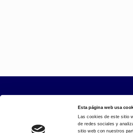
Combinación de ACS y Calefacció
Las instalaciones de calefacción por suelo
idóneas para el uso de la energía solar me
de placa plana, ya que se requiere una b
uso.
¿Te interesa la energía Solar Térmica? Ponte en c
Esta página web usa cook
Las cookies de este sitio 
de redes sociales y analiz
sitio web con nuestros par
ZAMORANA DE SISTEMAS TÉCNICOS, SL ha recibido una subv