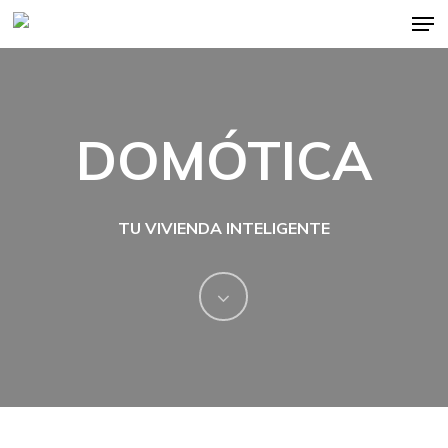
Skip
Men
to
main
content
DOMÓTICA
TU VIVIENDA INTELIGENTE
Navigate
to
the
next