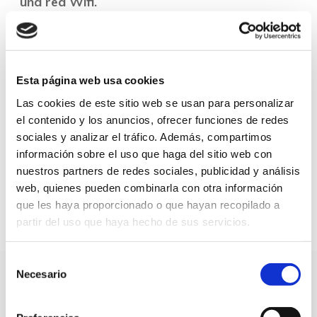
una red Wifi.
Mediante los dispositivos y a través de la red
wifi
se envía y se recibe toda la información
recopilada por la red domótica y compartida
con el usuario.
Esta página web usa cookies
Las cookies de este sitio web se usan para personalizar
La interacción será a través de una
aplicación
el contenido y los anuncios, ofrecer funciones de redes
móvil.
Por medio de una dirección IP específica,
sociales y analizar el tráfico. Además, compartimos
los datos se almacenan y se suben directamente
información sobre el uso que haga del sitio web con
a la nube o servidor de la compañía del propio
nuestros partners de redes sociales, publicidad y análisis
dispositivo.
web, quienes pueden combinarla con otra información
que les haya proporcionado o que hayan recopilado a
partir del uso que haya hecho de sus servicios.
Selección
Ventajas de la Domótica
Necesario
de
consentimiento