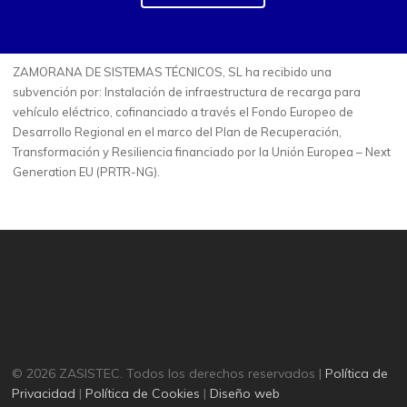
ZAMORANA DE SISTEMAS TÉCNICOS, SL ha recibido una
subvención por: Instalación de infraestructura de recarga para
vehículo eléctrico, cofinanciado a través el Fondo Europeo de
Desarrollo Regional en el marco del Plan de Recuperación,
Transformación y Resiliencia financiado por la Unión Europea – Next
Generation EU (PRTR-NG).
© 2026 ZASISTEC. Todos los derechos reservados |
Política de
Privacidad
|
Política de Cookies
|
Diseño web