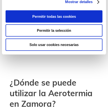
temperatura, etc.
Mostrar detalles
Y es que, cualquier gas (aire) cuya
Permitir todas las cookies
temperatura sea superior al cero absoluto
contiene energía y es esa energía la que
aprovechan nuestros equipos de
Permitir la selección
aerotermia.
Solo usar cookies necesarias
¿Dónde se puede
utilizar la Aerotermia
en Zamora?